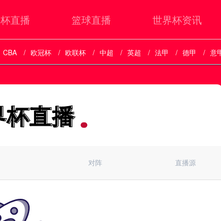
界杯直播
篮球直播
世界杯资讯
CBA
欧冠杯
欧联杯
中超
英超
法甲
德甲
意
界杯直播
界杯直播
对阵
直播源