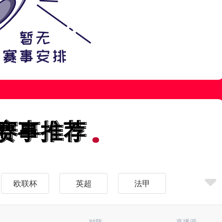
赛事推荐
赛事推荐
欧联杯
英超
法甲
中超
日职联
韩K联
对阵
直播源