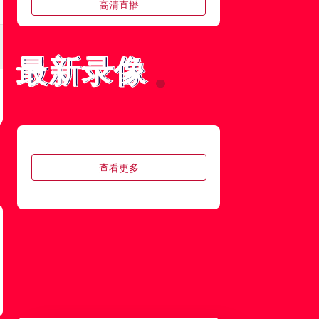
高清直播
最新录像
最新录像
中甲
08月08日 19:30
梅州客家
VS
佛山南狮
高清直播
查看更多
中甲
08月08日 19:30
南京城市
VS
南通支云
高清直播
中超
08月08日 19:35