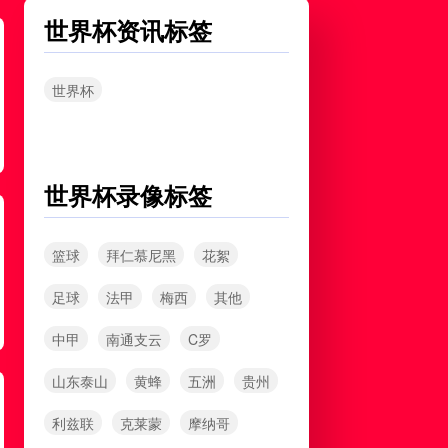
世界杯资讯标签
浙江队
VS
武汉三镇
高清直播
世界杯
中超
08月08日 19:35
世界杯录像标签
大连英博
VS
辽宁铁人
高清直播
篮球
拜仁慕尼黑
花絮
足球
法甲
梅西
其他
中超
08月08日 20:00
中甲
南通支云
C罗
云南玉昆
VS
成都蓉城
山东泰山
黄蜂
五洲
贵州
高清直播
利兹联
克莱蒙
摩纳哥