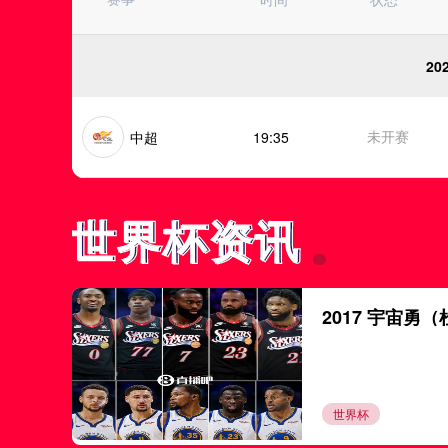
墨西超
澳超
中甲
20
瑞典超
巴西杯
亚冠杯
未开赛
中超
19:35
芬超
挪甲
足协杯
世界杯资讯
世界杯资讯
世南美预
2017 宇宙勇（
世界杯