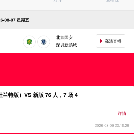
日职乙
欧国联
巴西甲
26-08-07 星期五
荷甲
俄超
北京国安
阿甲
高清直播
深圳新鹏城
挪超
国际友谊
世亚预
杜兰特版）VS 新版 76 人，7 场 4
详情
2026-08-06 23:10:29