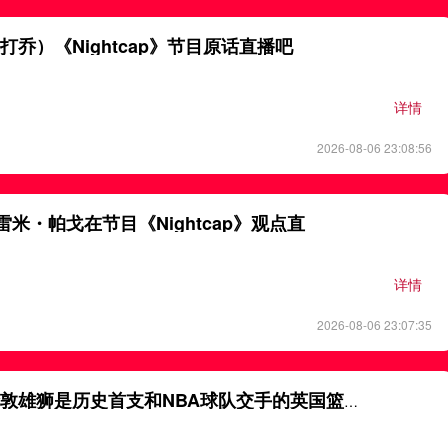
乔）《Nightcap》节目原话直播吧
详情
2026-08-06 23:08:56
杰雷米・帕戈在节目《Nightcap》观点直
详情
2026-08-06 23:07:35
对阵开拓者！伦敦雄狮是历史首支和NBA球队交手的英国篮球俱乐