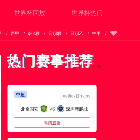
世界杯回放
世界杯热门
甲
西甲
韩K联
日职联
日职乙
中甲
热门赛事推荐
热门赛事推荐
中超
08月07日 19:35
北京国安
VS
深圳新鹏城
高清直播