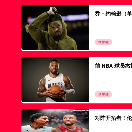
乔・约翰逊（单打
世界杯
前 NBA 球员
世界杯